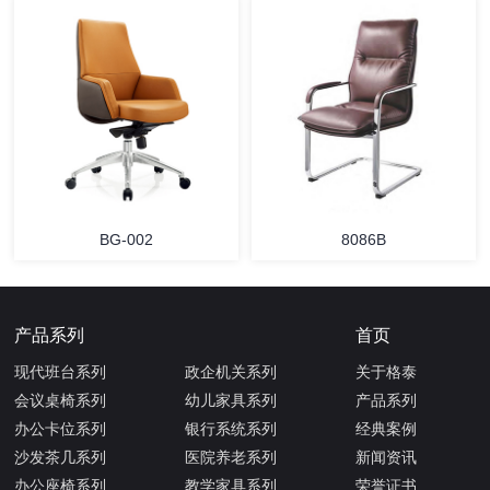
BG-002
8086B
产品系列
首页
现代班台系列
政企机关系列
关于格泰
会议桌椅系列
幼儿家具系列
产品系列
办公卡位系列
银行系统系列
经典案例
沙发茶几系列
医院养老系列
新闻资讯
办公座椅系列
教学家具系列
荣誉证书