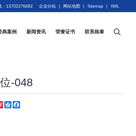
：13702276682
企业分站
|
网站地图
|
Sitemap
|
XML
经典案例
新闻资讯
荣誉证书
联系格泰
-048
eChat
Sina
Qzone
Facebook
Weibo